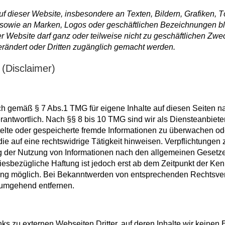
uf dieser Website, insbesondere an Texten, Bildern, Grafiken, 
sowie an Marken, Logos oder geschäftlichen Bezeichnungen b
er Website darf ganz oder teilweise nicht zu geschäftlichen Zw
, verändert oder Dritten zugänglich gemacht werden.
(Disclaimer)
ich gemäß § 7 Abs.1 TMG für eigene Inhalte auf diesen Seiten n
antwortlich. Nach §§ 8 bis 10 TMG sind wir als Diensteanbiete
ittelte oder gespeicherte fremde Informationen zu überwachen o
e auf eine rechtswidrige Tätigkeit hinweisen. Verpflichtungen 
g der Nutzung von Informationen nach den allgemeinen Gesetz
iesbezügliche Haftung ist jedoch erst ab dem Zeitpunkt der Ken
ung möglich. Bei Bekanntwerden von entsprechenden Rechtsve
 umgehend entfernen.
ks zu externen Webseiten Dritter, auf deren Inhalte wir keinen 