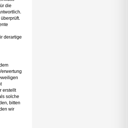
ür die
ntwortlich.
überprüft.
ente
r derartige
n dem
 Verwertung
eweiligen
t
 erstellt
als solche
en, bitten
den wir