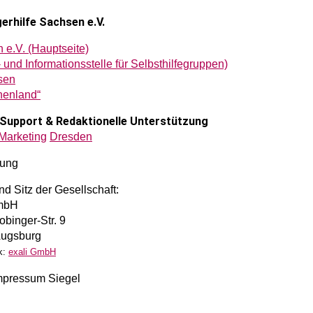
erhilfe Sachsen e.V.
 e.V. (Hauptseite)
 und Informationsstelle für Selbsthilfegruppen)
sen
nenland“
| Support & Redaktionelle Unterstützung
Marketing
Dresden
rung
d Sitz der Gesellschaft:
GmbH
binger-Str. 9
Augsburg
nk:
exali GmbH