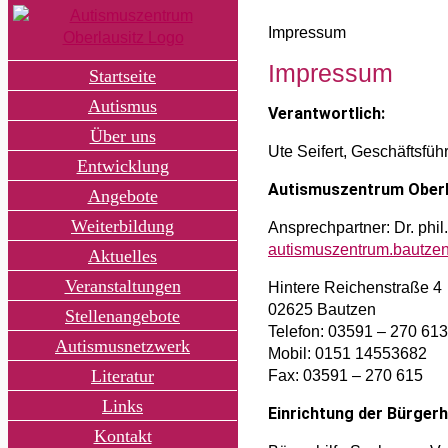
Zum
Inhalt
Impressum
springen
Impressum
Startseite
Autismus
Verantwortlich:
Über uns
Ute Seifert, Geschäftsfüh
Entwicklung
Autismuszentrum Oberl
Angebote
Weiterbildung
Ansprechpartner: Dr. phil
autismuszentrum.bautze
Aktuelles
Veranstaltungen
Hintere Reichenstraße 4
02625 Bautzen
Stellenangebote
Telefon: 03591 – 270 613
Autismusnetzwerk
Mobil: 0151 14553682
Literatur
Fax: 03591 – 270 615
Links
Einrichtung der Bürgerh
Kontakt