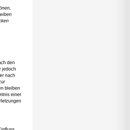
Tönen,
leiben
ecken
ach den
r jedoch
der nach
zur
en bleiben
ntnis einer
rletzungen
Einfluss