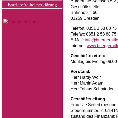
Bürgerhilfe Sachsen e.V.
Barrierefreiheitserklärung
Geschäftsstelle
Bahnhofstr. 66
01259 Dresden
Telefon: 0351 2 53 88 75
Telefax: 0351 2 53 88 75
E-Mail:
info@buergerhilf
Internet:
www.buergerhilf
Geschäftszeiten:
Montag bis Freitag 08.00
Vorstand:
Herr Hardy Wolf
Herr Martin Adam
Herr Tobias Schmieder
Geschäftsleitung
Frau Ute Seifert (besond
Steuernummer: 210/141/
zuständiges Finanzamt: F