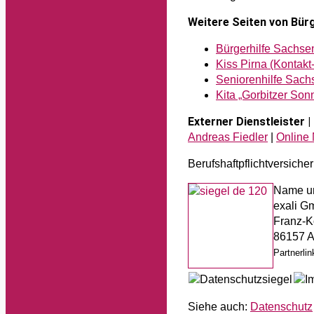
Weitere Seiten von Bürg
Bürgerhilfe Sachsen
Kiss Pirna (Kontakt-
Seniorenhilfe Sach
Kita „Gorbitzer Son
Externer Dienstleister 
Andreas Fiedler
|
Online 
Berufs­haftpflicht­versiche
Name un
exali 
Franz-Ko
86157 
Partnerli
Siehe auch:
Datenschutz