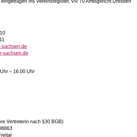
, eingetragen ins Vereinsregister, VR 70 Amtsgericht Dresden
 10
 11
e-sachsen.de
e-sachsen.de
 Uhr – 16.00 Uhr
ere Vertreterin nach §30 BGB)
08863
reital