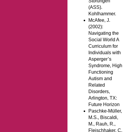
Störungen
(ASS).
Kohlhammer.
McAfee, J.
(2002):
Navigating the
Social World A
Curriculum for
Individuals with
Asperger’s
Syndrome, High
Functioning
Autism and
Related
Disorders,
Arlington, TX:
Future Horizon
Paschke-Müller,
M.S., Biscaldi,
M., Rauh, R.,
Fleischhaker, C.