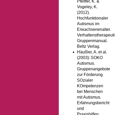
Pfeiffer, K. &
Vogeley, K.
(2012).
Hochfunktionaler
Autismus im
Erwachsenenalter.
Verhaltenstherapeut
Gruppenmanual.
Beltz Verlag.
Häußler, A. et al.
(2003): SOKO
Autismus.
Gruppenangebote
zur Förderung
SOzialer
KOmpetenzen
bei Menschen
mit Autismus.
Erfahrungsbericht
und
Praxishilfen.